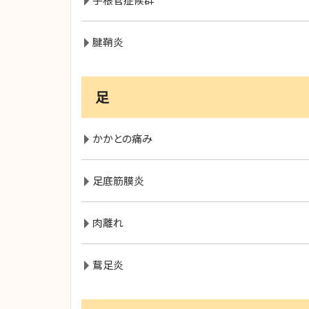
腱鞘炎
足
かかとの痛み
足底筋膜炎
肉離れ
鵞足炎