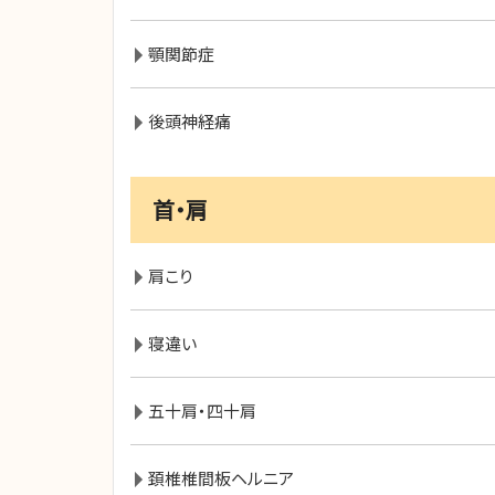
顎関節症
後頭神経痛
首・肩
肩こり
寝違い
五十肩・四十肩
頚椎椎間板ヘルニア