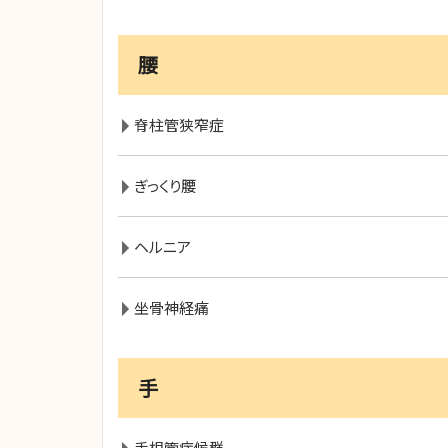
腰
脊柱管狭窄症
ぎっくり腰
ヘルニア
坐骨神経痛
手
手根管症候群