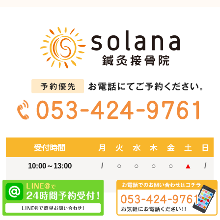
受付時間
月
火
水
木
金
土
日
10:00～13:00
/
○
○
○
○
▲
/
15:00～19:00
/
○
○
○
○
▲
/
▲
土曜： 10：00～17：00